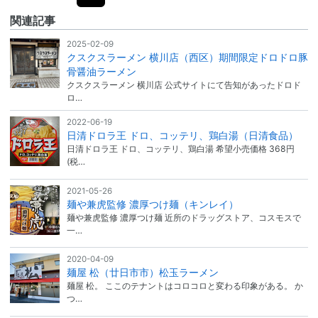
関連記事
2025-02-09
クスクスラーメン 横川店（西区）期間限定ドロドロ豚
骨醤油ラーメン
クスクスラーメン 横川店 公式サイトにて告知があったドロド
ロ…
2022-06-19
日清ドロラ王 ドロ、コッテリ、鶏白湯（日清食品）
日清ドロラ王 ドロ、コッテリ、鶏白湯 希望小売価格 368円
(税…
2021-05-26
麺や兼虎監修 濃厚つけ麺（キンレイ）
麺や兼虎監修 濃厚つけ麺 近所のドラッグストア、コスモスで
一…
2020-04-09
麺屋 松（廿日市市）松玉ラーメン
麺屋 松。 ここのテナントはコロコロと変わる印象がある。 か
つ…