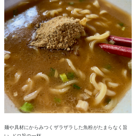
麺や具材にからみつくザラザラした魚粉がたまらなく旨
い､ドロ旨の一杯｡